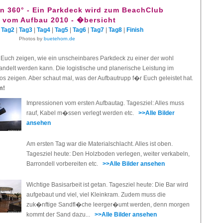
n 360° - Ein Parkdeck wird zum BeachClub
 vom Aufbau 2010 - �bersicht
|
Tag2
|
Tag3
|
Tag4
|
Tag5
|
Tag6
|
Tag7
|
Tag8
|
Finish
Photos by
buetehorn.de
 Euch zeigen, wie ein unscheinbares Parkdeck zu einer der wohl
ndelt werden kann. Die logistische und planerische Leistung im
otos zeigen. Aber schaut mal, was der Aufbautrupp f�r Euch geleistet hat.
m!
Impressionen vom ersten Aufbautag. Tagesziel: Alles muss
rauf, Kabel m�ssen verlegt werden etc.
>>Alle Bilder
ansehen
Am ersten Tag war die Materialschlacht. Alles ist oben.
Tagesziel heute: Den Holzboden verlegen, weiter verkabeln,
Barrondell vorbereiten etc.
>>Alle Bilder ansehen
Wichtige Basisarbeit ist getan. Tagesziel heute: Die Bar wird
aufgebaut und viel, viel Kleinkram. Zudem muss die
zuk�nftige Sandfl�che leerger�umt werden, denn morgen
kommt der Sand dazu...
>>Alle Bilder ansehen