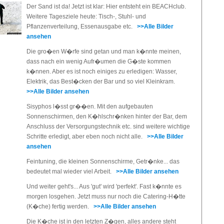
Der Sand ist da! Jetzt ist klar: Hier entsteht ein BEACHclub.
Weitere Tagesziele heute: Tisch-, Stuhl- und
Pflanzenverteilung, Essenausgabe etc.
>>Alle Bilder
ansehen
Die gro�en W�rfe sind getan und man k�nnte meinen,
dass nach ein wenig Aufr�umen die G�ste kommen
k�nnen. Aber es ist noch einiges zu erledigen: Wasser,
Elektrik, das Best�cken der Bar und so viel Kleinkram.
>>Alle Bilder ansehen
Sisyphos l�sst gr��en. Mit den aufgebauten
Sonnenschirmen, den K�hlschr�nken hinter der Bar, dem
Anschluss der Versorgungstechnik etc. sind weitere wichtige
Schritte erledigt, aber eben noch nicht alle.
>>Alle Bilder
ansehen
Feintuning, die kleinen Sonnenschirme, Getr�nke... das
bedeutet mal wieder viel Arbeit.
>>Alle Bilder ansehen
Und weiter geht's... Aus 'gut' wird 'perfekt'. Fast k�nnte es
morgen losgehen. Jetzt muss nur noch die Catering-H�tte
(K�che) fertig werden.
>>Alle Bilder ansehen
Die K�che ist in den letzten Z�gen, alles andere steht