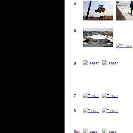
4
5
6
7
8
Go