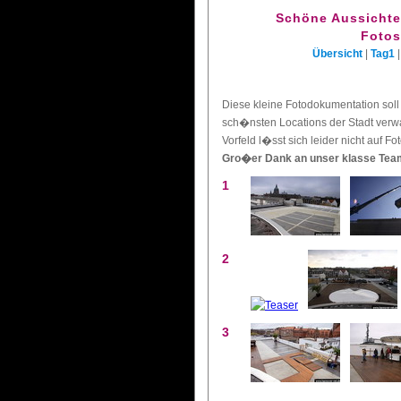
Schöne Aussichte
Fotos
Übersicht
|
Tag1
Diese kleine Fotodokumentation soll
sch�nsten Locations der Stadt verwa
Vorfeld l�sst sich leider nicht auf F
Gro�er Dank an unser klasse Tea
1
2
3