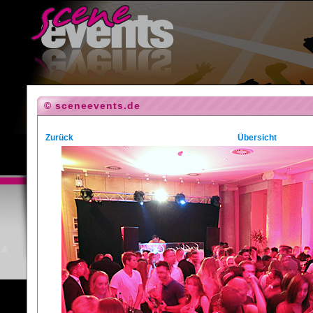
© sceneevents.de
Zurück
Übersicht