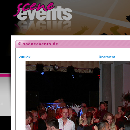
© sceneevents.de
Zurück
Übersicht