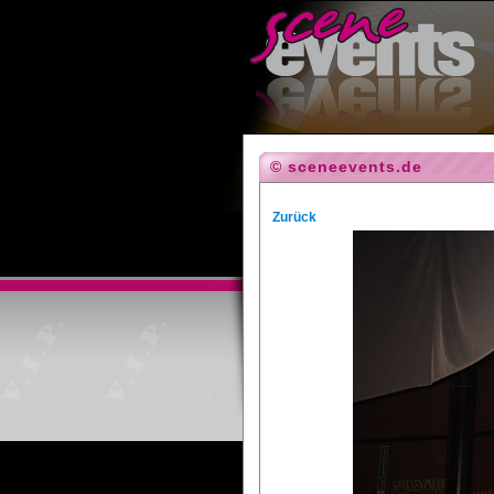
© sceneevents.de
Zurück