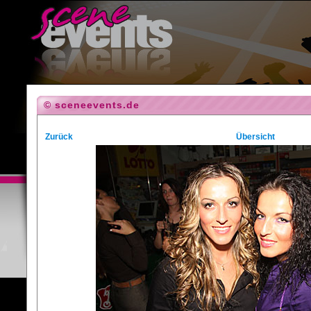
© sceneevents.de
Zurück
Übersicht