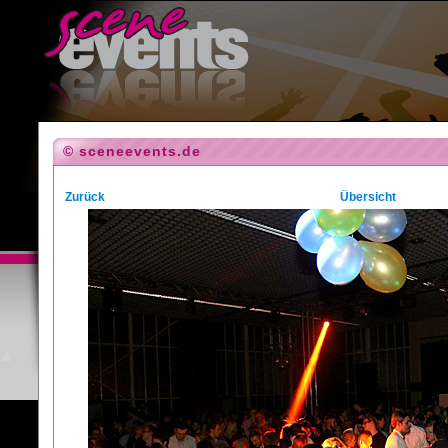
© sceneevents.de
Zurück
Übersicht