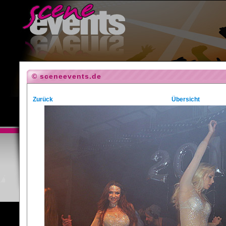
© sceneevents.de
Zurück
Übersicht