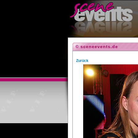
© sceneevents.de
Zurück