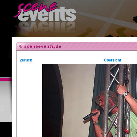
© sceneevents.de
Zurück
Übersicht