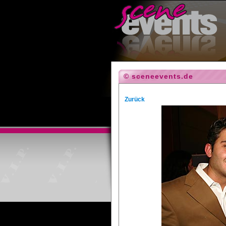
© sceneevents.de
Zurück